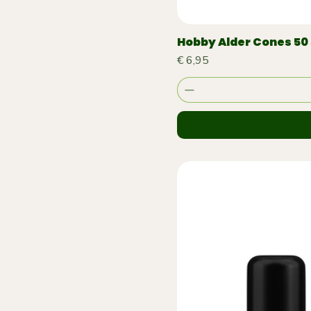
Hobby Alder Cones 50
Prijs
€ 6,95