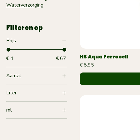
Waterverzorging
Filteren op
Prijs
HS Aqua Ferrocell
€ 4
€ 67
Prijs
€ 8,95
Aantal
10 stuks
Liter
15 stuks
4
25 stuks
ml
8
150
350