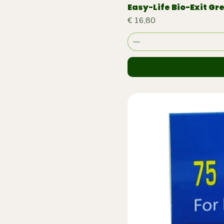
Easy-Life Bio-Exit Gr
Prijs
€ 16,80