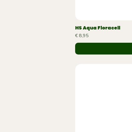
HS Aqua Floracell
Prijs
€ 8,95