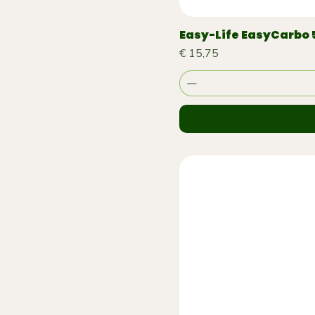
Easy-Life EasyCarbo
Prijs
€ 15,75