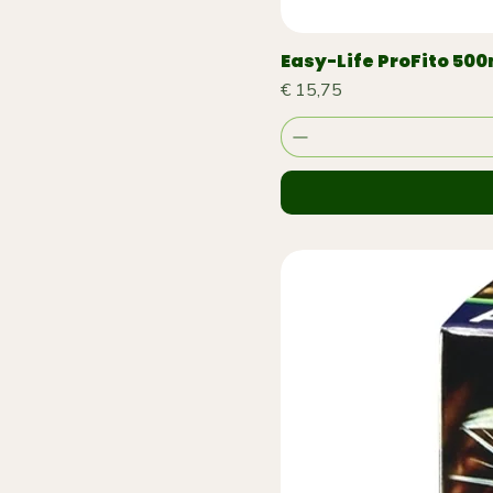
Easy-Life ProFito 500
Prijs
€ 15,75