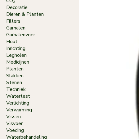
CO₂
Decoratie
Dieren & Planten
Filters
Garnalen
Garnalenvoer
Hout
Inrichting
Legholen
Medicijnen
Planten
Slakken
Stenen
Techniek
Watertest
Verlichting
Verwarming
Vissen
Visvoer
Voeding
Waterbehandeling