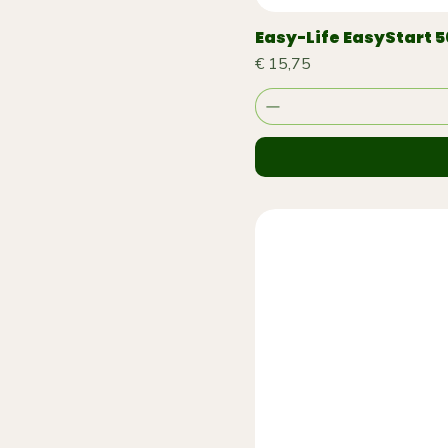
Easy-Life EasyStart 
Prijs
€ 15,75