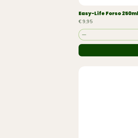
Easy-Life Forso 250m
Prijs
€ 9,95