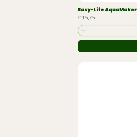
Easy-Life AquaMaker
Prijs
€ 15,75