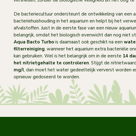
versnellen, zonder de biologische veiligheid uit het oog te 
De bacteriecultuur ondersteunt de ontwikkeling van een a
bacteriehuishouding in het aquarium en helpt bij het verw
afvalstoffen. Juist in de eerste fase van een nieuw aquariu
belangrijk, omdat het biologisch evenwicht dan nog niet sta
Aqua Bacto Turbo
is daarnaast ook geschikt na een
wate
filterreiniging
, wanneer het aquarium extra bacteriële on
kan gebruiken. Wel is het belangrijk om in de eerste
14 da
het nitrietgehalte te controleren
. Stijgt de nitrietwaa
mg/l
, dan moet het water gedeeltelijk ververst worden e
opnieuw gedoseerd te worden.