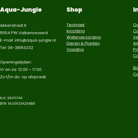
Aqua-Jungle
Shop
I
Techniek
Ov
Akkerstraat 6
Inrichting
Co
5554 PW Valkenswaard
Waterverzorging
Ve
E-mail:
info@aqua-jungle.nl
Dieren & Planten
A
Tel: 06-38163232
Voeding
Pr
Co
​Openingstijden:
Bl
Vr en za: 12:00 – 17:00
C
Zo t/m do: op afspraak​
KvK: 98470744
BTW: NL005334284B18