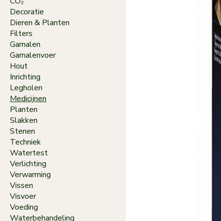
CO₂
Decoratie
Dieren & Planten
Filters
Garnalen
Garnalenvoer
Hout
Inrichting
Legholen
Medicijnen
Planten
Slakken
Stenen
Techniek
Watertest
Verlichting
Verwarming
Vissen
Visvoer
Voeding
Waterbehandeling