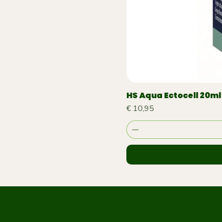
HS Aqua Ectocell 20ml 
Prijs
€ 10,95