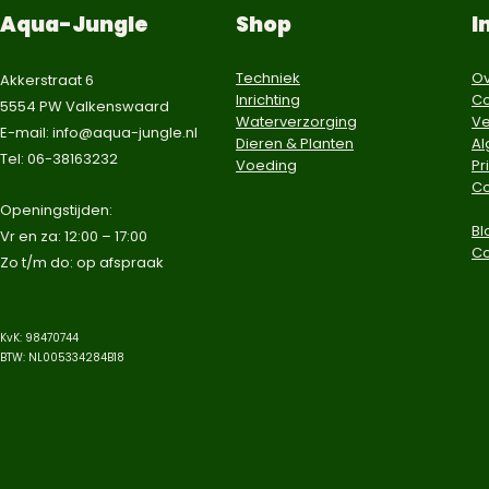
Aqua-Jungle
Shop
I
Techniek
Ov
Akkerstraat 6
Inrichting
Co
5554 PW Valkenswaard
Waterverzorging
Ve
E-mail:
info@aqua-jungle.nl
Dieren & Planten
A
Tel: 06-38163232
Voeding
Pr
Co
​Openingstijden:
Bl
Vr en za: 12:00 – 17:00
C
Zo t/m do: op afspraak​
KvK: 98470744
BTW: NL005334284B18