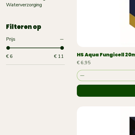
Waterverzorging
Filteren op
Prijs
HS Aqua Fungicell 20ml
€ 6
€ 11
Prijs
€ 6,95