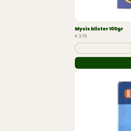
Mysis blister 100gr
Prijs
€ 3,79