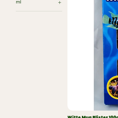
Vierkant
ml
200
1000
Witte Mug Blister 100