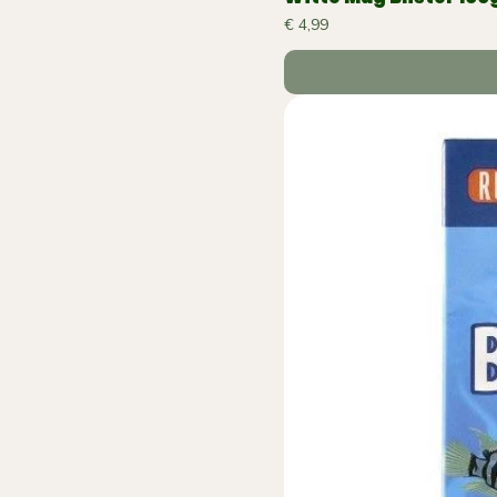
Prijs
€ 4,99