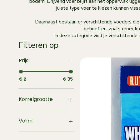
bodem. Drijvend voer blijft aan het oppervlak ligg
juiste type voer te kiezen kunnen vis
Daarnaast bestaan er verschillende voeders die
behoeften, zoals groei, k
In deze categorie vind je verschillende
Filteren op
Prijs
€ 2
€ 35
Korrelgrootte
L
M
Vorm
XL
Rond