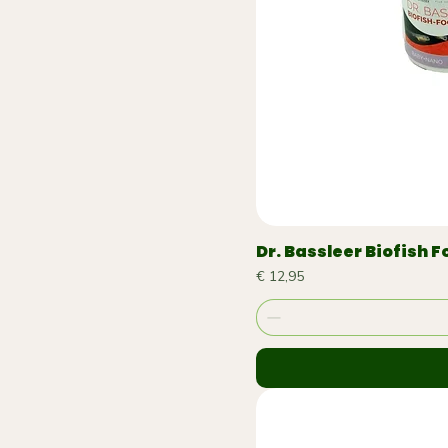
Dr. Bassleer Biofish 
Prijs
€ 12,95