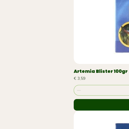
Artemia Blister 100gr
Prijs
€ 3,59