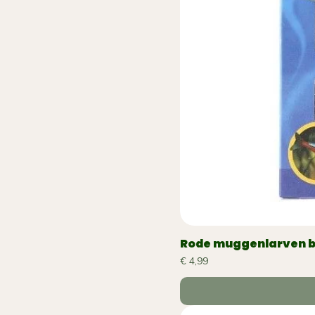
Rode muggenlarven bl
Prijs
€ 4,99