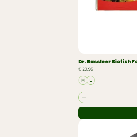
Dr. Bassleer Biofish 
Prijs
€ 23,95
M
L