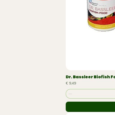
Dr. Bassleer Biofish 
Prijs
€ 9,49