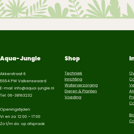
Aqua-Jungle
Shop
I
Techniek
Ov
Akkerstraat 6
Inrichting
Co
5554 PW Valkenswaard
Waterverzorging
Ve
E-mail:
info@aqua-jungle.nl
Dieren & Planten
A
Tel: 06-38163232
Voeding
Pr
Co
​Openingstijden:
Bl
Vr en za: 12:00 – 17:00
C
Zo t/m do: op afspraak​