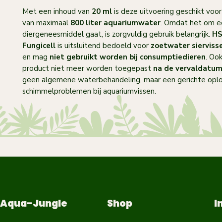
Met een inhoud van
20 ml
is deze uitvoering geschikt voo
van maximaal
800 liter aquariumwater
. Omdat het om e
diergeneesmiddel gaat, is zorgvuldig gebruik belangrijk.
HS
Fungicell
is uitsluitend bedoeld voor
zoetwater siervisse
en mag
niet gebruikt worden bij consumptiedieren
. Oo
product niet meer worden toegepast
na de vervaldatu
geen algemene waterbehandeling, maar een gerichte oplo
schimmelproblemen bij aquariumvissen.
Aqua-Jungle
Shop
I