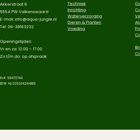
Techniek
Ov
Akkerstraat 6
Inrichting
Co
5554 PW Valkenswaard
Waterverzorging
Ve
E-mail:
info@aqua-jungle.nl
Dieren & Planten
A
Tel: 06-38163232
Voeding
Pr
Co
​Openingstijden:
Bl
Vr en za: 12:00 – 17:00
C
Zo t/m do: op afspraak​
KvK: 98470744
BTW: NL005334284B18