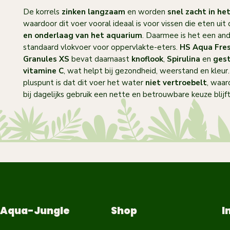
De korrels
zinken langzaam
en worden
snel zacht in he
waardoor dit voer vooral ideaal is voor vissen die eten uit
en onderlaag van het aquarium
. Daarmee is het een an
standaard vlokvoer voor oppervlakte-eters.
HS Aqua Fre
Granules XS
bevat daarnaast
knoflook
,
Spirulina
en
gest
vitamine C
, wat helpt bij gezondheid, weerstand en kleur.
pluspunt is dat dit voer het water
niet vertroebelt
, waar
bij dagelijks gebruik een nette en betrouwbare keuze blijft
Aqua-Jungle
Shop
I