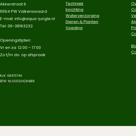
Techniek
Ov
Akkerstraat 6
Inrichting
Co
5554 PW Valkenswaard
Waterverzorging
Ve
E-mail:
info@aqua-jungle.nl
Dieren & Planten
A
Tel: 06-38163232
Voeding
Pr
Co
​Openingstijden:
Bl
Vr en za: 12:00 – 17:00
C
Zo t/m do: op afspraak​
KvK: 98470744
BTW: NL005334284B18