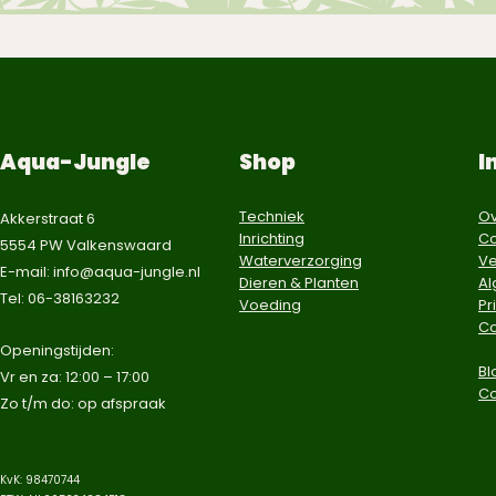
Aqua-Jungle
Shop
I
Techniek
Ov
Akkerstraat 6
Inrichting
Co
5554 PW Valkenswaard
Waterverzorging
Ve
E-mail:
info@aqua-jungle.nl
Dieren & Planten
A
Tel: 06-38163232
Voeding
Pr
Co
​Openingstijden:
Bl
Vr en za: 12:00 – 17:00
C
Zo t/m do: op afspraak​
KvK: 98470744