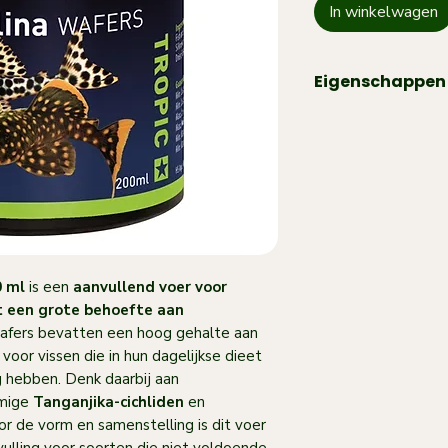
In winkelwagen
Eigenschappen
Type:
aanvullend v
Inhoud:
200 ml
Geschikt voor:
tro
hoge behoefte aan
Ideaal voor:
plant
cichliden en L-mee
Bevat:
Spirulina, k
0 ml
is een
aanvullend voer voor
vitamine C
t een grote behoefte aan
Werking:
onderste
afers bevatten een hoog gehalte aan
plantaardig voedin
 voor vissen die in hun dagelijkse dieet
Pluspunt:
vertroeb
g hebben. Denk daarbij aan
mmige
Tanganjika-cichliden
en
or de vorm en samenstelling is dit voer