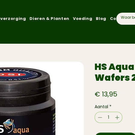
verzorging
Dieren & Planten
Voeding
Blog
Communit
HS Aqua 
Wafers 
Prijs
€ 13,95
Aantal
*