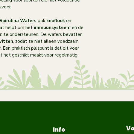
vulling voor soorten die niet voldoende
svoer.
Spirulina Wafers
ook
knoflook
en
wat helpt om het
immuunsysteem
en de
en te ondersteunen. De wafers bevatten
witten
, zodat ze niet alleen voedzaam
 Een praktisch pluspunt is dat dit voer
at het geschikt maakt voor regelmatig
Vo
Info