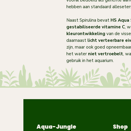
vooral bedoeld als gerichte aan
hebben aan standaard alleseter
Naast Spirulina bevat
HS Aqua 
gestabiliseerde vitamine C
, 
kleurontwikkeling
van de viss
daarnaast
licht verteerbare ei
zijn, maar ook goed opneembaar.
het water
niet vertroebelt
, w
gebruik in het aquarium.
Aqua-Jungle
Shop