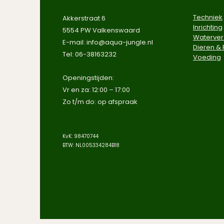
Techniek
Akkerstraat 6
Inrichting
5554 PW Valkenswaard
Waterver
E-mail:
info@aqua-jungle.nl
Dieren & 
Tel: 06-38163232
Voeding
​Openingstijden:
Vr en za: 12:00 – 17:00
Zo t/m do: op afspraak​
KvK: 98470744
BTW: NL005334284B18