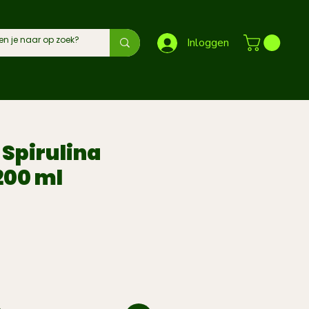
Inloggen
y
Spirulina
200 ml