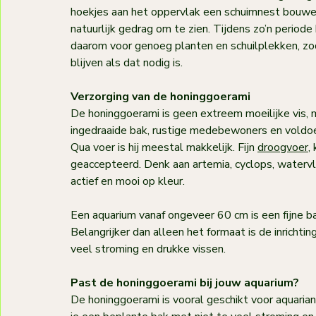
hoekjes aan het oppervlak een schuimnest bouwen. 
natuurlijk gedrag om te zien. Tijdens zo’n periode
daarom voor genoeg planten en schuilplekken, zod
blijven als dat nodig is.
Verzorging van de honinggoerami
De honinggoerami is geen extreem moeilijke vis, 
ingedraaide bak, rustige medebewoners en voldoe
Qua voer is hij meestal makkelijk. Fijn 
droogvoer
,
geaccepteerd. Denk aan artemia, cyclops, watervlooi
actief en mooi op kleur.
Een aquarium vanaf ongeveer 60 cm is een fijne ba
Belangrijker dan alleen het formaat is de inrichtin
veel stroming en drukke vissen.
Past de honinggoerami bij jouw aquarium?
De honinggoerami is vooral geschikt voor aquarian