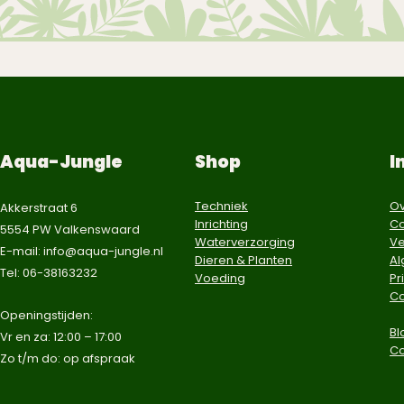
Aqua-Jungle
Shop
I
Techniek
Ov
Akkerstraat 6
Inrichting
Co
5554 PW Valkenswaard
Waterverzorging
Ve
E-mail:
info@aqua-jungle.nl
Dieren & Planten
A
Tel: 06-38163232
Voeding
Pr
Co
​Openingstijden:
Bl
Vr en za: 12:00 – 17:00
C
Zo t/m do: op afspraak​