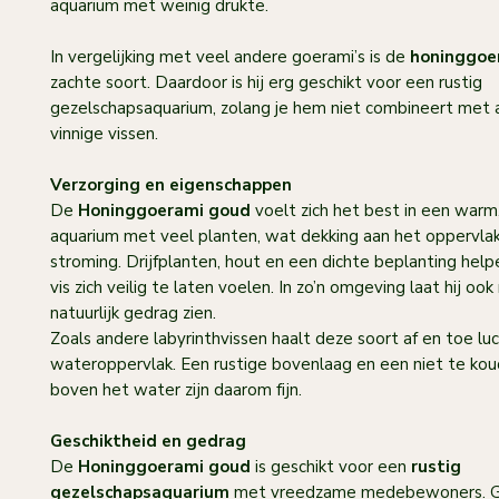
aquarium met weinig drukte.
In vergelijking met veel andere goerami’s is de
honinggoe
zachte soort. Daardoor is hij erg geschikt voor een rustig
gezelschapsaquarium, zolang je hem niet combineert met a
vinnige vissen.
Verzorging en eigenschappen
De
Honinggoerami goud
voelt zich het best in een warm,
aquarium met veel planten, wat dekking aan het oppervla
stroming. Drijfplanten, hout en een dichte beplanting hel
vis zich veilig te laten voelen. In zo’n omgeving laat hij oo
natuurlijk gedrag zien.
Zoals andere labyrinthvissen haalt deze soort af en toe lu
wateroppervlak. Een rustige bovenlaag en een niet te kou
boven het water zijn daarom fijn.
Geschiktheid en gedrag
De
Honinggoerami goud
is geschikt voor een
rustig
gezelschapsaquarium
met vreedzame medebewoners. 