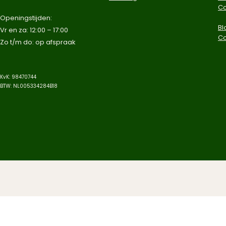
Co
​Openingstijden:
Bl
Vr en za: 12:00 – 17:00
C
Zo t/m do: op afspraak​
KvK: 98470744
BTW: NL005334284B18
© 2025 Aqua-Jungle. Alle rechten v