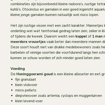
combinaties zijn bijvoorbeeld kleine rasbora’s, rustige tetra
kuhlii’s, Otocinclus en garnalen in een goed ingericht aquar
kleine jonge garnalen kunnen natuurlijk wel risico lopen.
Het zijn rustige vissen met een zacht karakter. Mannetjes
onderling wel wat territoriaal gedrag laten zien, zeker in k
of tijdens de kweek. Daarom werkt een
koppel
of
1 man 
meerdere vrouwtjes
vaak beter dan meerdere mannen dic
Deze soort houdt niet van drukke medebewoners zoals he
barbelen of vinnige soorten die voortdurend langs hen sch
kunnen ze schuw worden of zich minder goed laten zien.
Voeding
De
Honinggoerami goud
is een kleine alleseter en eet gr
fijn granulaat
klein vlokvoer
micro pellets
diepvriesvoer zoals artemia, cyclops en muggenlarven
klein levend voer