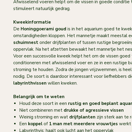
Afwisselend voeren helpt om de vissen in goede conditie
stimuleert natuurlijk gedrag.
Kweekinformatie
De
Honinggoerami goud
is in het aquarium goed te kwek
omstandigheden kloppen. Het mannetje maakt meestal e
schuimnest
onder drijfplanten of tussen rustige begroeiin
oppervlak. Na het afzetten bewaakt het mannetje het nest
Voor een succesvolle kweek helpt het om de vissen goed 
conditioneren met afwisselend voer en ze in een rustige 
stroming te houden. Zodra de jongen vrijzwemmen, is heel 
nodig. De soort is daardoor interessant voor liefhebbers 
labyrinthvissen
willen kweken.
Belangrijk om te weten
Houd deze soort in een
rustig en goed beplant aqua
Niet combineren met
drukke of agressieve vissen
Weinig stroming en wat
drijfplanten
zijn sterk aan te 
Een
koppel
of
1 man met meerdere vrouwtjes
werkt 
Labyrinthvis: haalt ook lucht aan het oppervlak