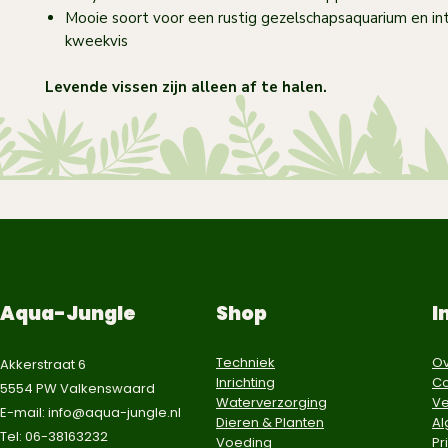
Mooie soort voor een rustig gezelschapsaquarium en in
kweekvis
Levende vissen zijn alleen af te halen.
Aqua-Jungle
Shop
I
Techniek
Ov
Akkerstraat 6
Inrichting
Co
5554 PW Valkenswaard
Waterverzorging
Ve
E-mail:
info@aqua-jungle.nl
Dieren & Planten
A
Tel: 06-38163232
Voeding
Pr