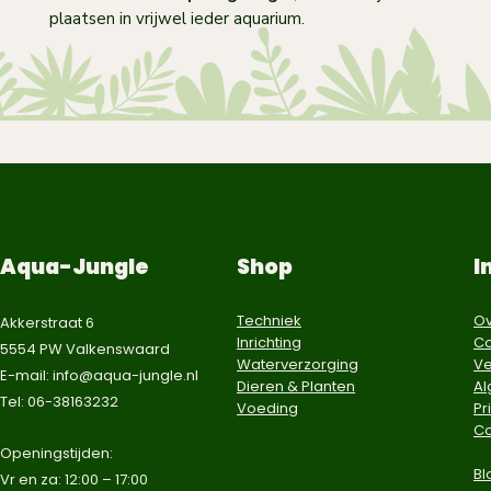
plaatsen in vrijwel ieder aquarium.
Aqua-Jungle
Shop
I
Techniek
Ov
Akkerstraat 6
Inrichting
Co
5554 PW Valkenswaard
Waterverzorging
Ve
E-mail:
info@aqua-jungle.nl
Dieren & Planten
A
Tel: 06-38163232
Voeding
Pr
Co
​Openingstijden:
Bl
Vr en za: 12:00 – 17:00