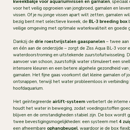
kweekbakje voor aquariumvissen en garnalen
, speciaa
voor het veilig opgroeien van jongbroed, garnalen en lev
vissen. Of je nu jonge vissen apart wilt zetten, garnalen w
bezig bent met selectieve kweek, de
BL-3 breeding box
b
veilige omgeving met optimale waterkwaliteit en goede g
Dankzij de
drie roestvrijstalen gaaspanelen
– twee aan 
en één aan de onderzijde – zorgt de Ziss Aqua BL-3 voor
waterdoorstroming en uitstekende zuurstofuitwisseling. 
aanvoer van schoon, zuurstofrijk water stimuleert een snell
intensere kleuren en een betere algehele gezondheid van
garnalen. Het fijne gaas voorkomt dat kleine garnalen of jo
ontsnappen, terwijl het water probleemloos in verbinding 
hoofdaquarium.
Het geïntegreerde
airlift-systeem
verbetert de interne c
houdt het water in beweging, zodat voedingsstoffen goe
blijven en de omstandigheden stabiel zijn. De box wordt 
twee bevestigingsmogelijkheden: een systeem met
4 zu
een afneembare
ophangbeugel
, waardoor je de box flexi