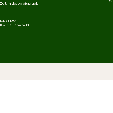
C
Zo t/m do: op afspraak​
KvK: 98470744
BTW: NL005334284B18
© 2025 Aqua-Jungle. Alle rechten v