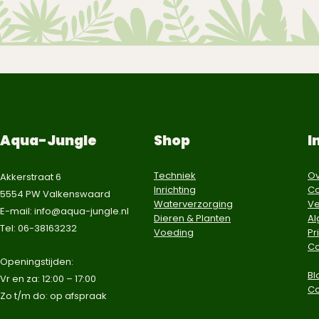
Aqua-Jungle
Shop
I
Techniek
Ov
Akkerstraat 6
Inrichting
Co
5554 PW Valkenswaard
Waterverzorging
Ve
E-mail:
info@aqua-jungle.nl
Dieren & Planten
A
Tel: 06-38163232
Voeding
Pr
Co
​Openingstijden:
Bl
Vr en za: 12:00 – 17:00
C
Zo t/m do: op afspraak​