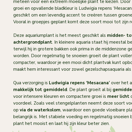
meteen voor een extreem moeilijke plant te kiezen. Door 
groei en opvallende bladkleur is Ludwigia repens ‘Mesacan
geschikt om een levendig accent te creëren tussen groene
Vooral in groepjes geplant komt deze soort mooi tot zijn r
Deze aquariumplant is het meest geschikt als
midden- to
achtergrondplant
. In kleinere aquaria staat hij meestal b
terwijl hij in grotere bakken ook prima in de middenzone g
worden. Door regelmatig te snoeien groeit de plant voller
compacter, waardoor je een mooi dicht plantvak kunt op
maakt hem interessant voor zowel gezelschapsaquaria als
Qua verzorging is
Ludwigia repens ‘Mesacana’
over het 
makkelijk tot gemiddeld
. De plant groeit al bij
gemiddel
voor intensere kleuren en compactere groei is
meer licht
d
voordeel. Zoals veel stengelplanten neemt deze soort vo
op
via de waterkolom
, waardoor een goede vloeibare p
belangrijk is. Met stabiele voeding en regelmatig snoeien b
plant het mooist en laat hij zijn kleur beter zien.