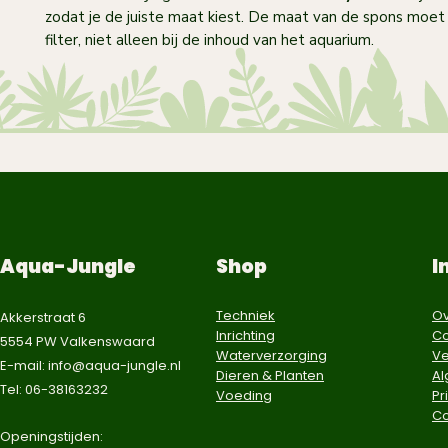
zodat je de juiste maat kiest. De maat van de spons moet 
filter, niet alleen bij de inhoud van het aquarium.
Aqua-Jungle
Shop
I
Techniek
Ov
Akkerstraat 6
Inrichting
Co
5554 PW Valkenswaard
Waterverzorging
Ve
E-mail:
info@aqua-jungle.nl
Dieren & Planten
A
Tel: 06-38163232
Voeding
Pr
Co
​Openingstijden: