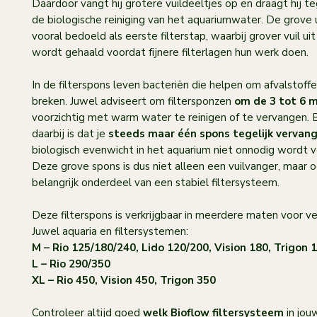
Daardoor vangt hij grotere vuildeeltjes op en draagt hij teg
de biologische reiniging van het aquariumwater. De grove u
vooral bedoeld als eerste filterstap, waarbij grover vuil ui
wordt gehaald voordat fijnere filterlagen hun werk doen.
In de filterspons leven bacteriën die helpen om afvalstoffe
breken. Juwel adviseert om filtersponzen
om de 3 tot 6 
voorzichtig met warm water te reinigen of te vervangen. B
daarbij is dat je
steeds maar één spons tegelijk vervan
biologisch evenwicht in het aquarium niet onnodig wordt v
Deze grove spons is dus niet alleen een vuilvanger, maar 
belangrijk onderdeel van een stabiel filtersysteem.
Deze filterspons is verkrijgbaar in meerdere maten voor ve
Juwel aquaria en filtersystemen:
M – Rio 125/180/240, Lido 120/200, Vision 180, Trigon 
L – Rio 290/350
XL – Rio 450, Vision 450, Trigon 350
Controleer altijd goed
welk Bioflow filtersysteem
in jou