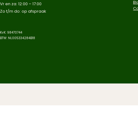
Bl
Vr en za: 12:00 – 17:00
C
Zo t/m do: op afspraak​
KvK: 98470744
BTW: NL005334284B18
© 2025 Aqua-Jungle. Alle rechten v