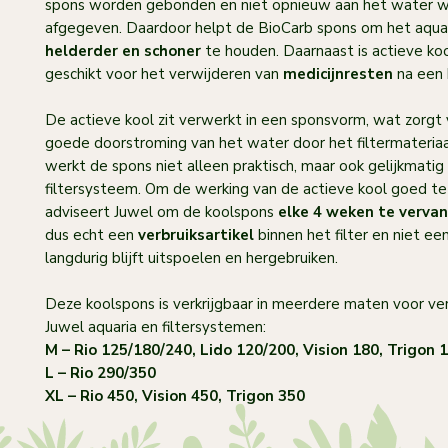
spons worden gebonden en niet opnieuw aan het water 
afgegeven. Daardoor helpt de BioCarb spons om het aqu
helderder en schoner
te houden. Daarnaast is actieve ko
geschikt voor het verwijderen van
medicijnresten
na een 
De actieve kool zit verwerkt in een sponsvorm, wat zorgt
goede doorstroming van het water door het filtermateriaa
werkt de spons niet alleen praktisch, maar ook gelijkmatig 
filtersysteem. Om de werking van de actieve kool goed te
adviseert Juwel om de koolspons
elke 4 weken te verva
dus echt een
verbruiksartikel
binnen het filter en niet ee
langdurig blijft uitspoelen en hergebruiken.
Deze koolspons is verkrijgbaar in meerdere maten voor ver
Juwel aquaria en filtersystemen:
M – Rio 125/180/240, Lido 120/200, Vision 180, Trigon 
L – Rio 290/350
XL – Rio 450, Vision 450, Trigon 350