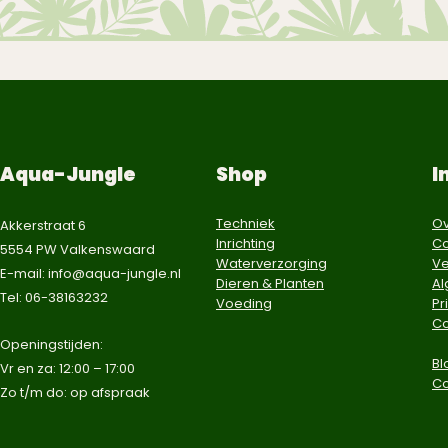
Aqua-Jungle
Shop
I
Techniek
Ov
Akkerstraat 6
Inrichting
Co
5554 PW Valkenswaard
Waterverzorging
Ve
E-mail:
info@aqua-jungle.nl
Dieren & Planten
A
Tel: 06-38163232
Voeding
Pr
Co
​Openingstijden:
Bl
Vr en za: 12:00 – 17:00
C
Zo t/m do: op afspraak​