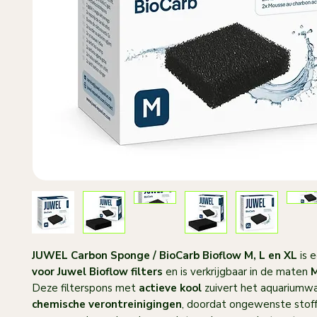
JUWEL Carbon Sponge / BioCarb Bioflow M, L en XL
is 
voor Juwel Bioflow filters
en is verkrijgbaar in de maten
M
Deze filterspons met
actieve kool
zuivert het aquariumw
chemische verontreinigingen
, doordat ongewenste stoff