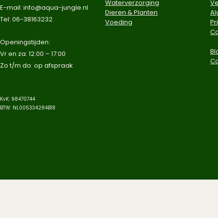
Waterverzorging
Ve
E-mail:
info@aqua-jungle.nl
Dieren & Planten
A
Tel: 06-38163232
Voeding
Pr
Co
​Openingstijden:
Bl
Vr en za: 12:00 – 17:00
C
Zo t/m do: op afspraak​
KvK: 98470744
BTW: NL005334284B18
© 2025 Aqua-Jungle. Alle rechten v