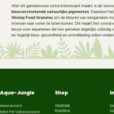
Wat dit garnalenvoer extra interessant maakt, is de toev
kleurversterkende natuurlijke pigmenten
. Daardoor he
Shrimp Food Granules
om de kleuren van siergarnalen mo
intenser naar voren te laten komen. Dit maakt het vooral
keuze voor aquarianen die hun garnalen dagelijks volledig 
en tegelijk kleur, gezondheid en ontwikkeling willen onder
Aqua-Jungle
Shop
I
Techniek
Ov
Akkerstraat 6
Inrichting
Co
5554 PW Valkenswaard