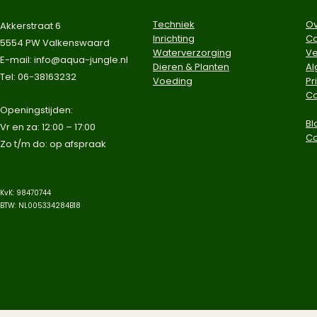
Techniek
Ov
Akkerstraat 6
Inrichting
Co
5554 PW Valkenswaard
Waterverzorging
Ve
E-mail:
info@aqua-jungle.nl
Dieren & Planten
A
Tel: 06-38163232
Voeding
Pr
Co
​Openingstijden:
Bl
Vr en za: 12:00 – 17:00
C
Zo t/m do: op afspraak​
KvK: 98470744
BTW: NL005334284B18