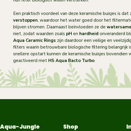
hun filter biologisch willen versterken.
Een praktisch voordeel van deze keramische buisjes is dat
verstoppen
, waardoor het water goed door het filtermate
blijven stromen. Daarnaast beïnvloeden ze de
watersame
niet, zodat waarden zoals
pH
en
hardheid
onveranderd bli
Aqua Ceramic Rings
zijn daardoor een veilige en veelzijd
filters waarin betrouwbare biologische filtering belangrijk i
snellere opstart kunnen de keramische buisjes bovendien
geactiveerd met
HS Aqua Bacto Turbo
.
Aqua-Jungle
Shop
I