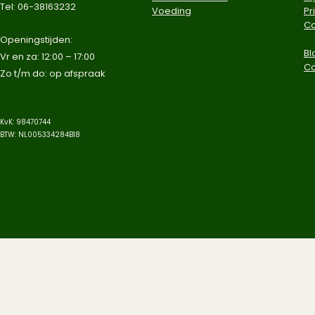
Tel: 06-38163232
Voeding
Pr
Co
​Openingstijden:
Bl
Vr en za: 12:00 – 17:00
C
Zo t/m do: op afspraak​
KvK: 98470744
BTW: NL005334284B18
© 2025 Aqua-Jungle. Alle rechten v