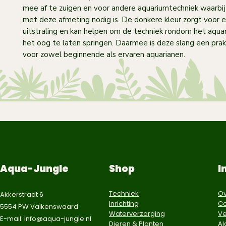
mee af te zuigen en voor andere aquariumtechniek waarbij
met deze afmeting nodig is. De donkere kleur zorgt voor 
uitstraling en kan helpen om de techniek rondom het aqua
het oog te laten springen. Daarmee is deze slang een pra
voor zowel beginnende als ervaren aquarianen.
Aqua-Jungle
Shop
I
Techniek
Ov
Akkerstraat 6
Inrichting
Co
5554 PW Valkenswaard
Waterverzorging
Ve
E-mail:
info@aqua-jungle.nl
Dieren & Planten
A