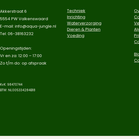
Techniek
Ov
Akkerstraat 6
Inrichting
Co
5554 PW Valkenswaard
Waterverzorging
Ve
E-mail:
info@aqua-jungle.nl
Dieren & Planten
A
Tel: 06-38163232
Voeding
Pr
Co
​Openingstijden:
Bl
Vr en za: 12:00 – 17:00
C
Zo t/m do: op afspraak​
KvK: 98470744
BTW: NL005334284B18