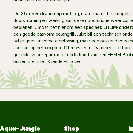
onderdeel willen vervangen.
De
Xtender draaiknop met regelaar
maakt het mogelij
doorstroming en werking van deze noodfunctie weer corre
bedienen. Omdat het hier om een
specifiek EHEIM-onder
een goede pasvorm belangrijk. Juist bij een technisch onder
wil je geen universele oplossing, maar een passend vervan
aansluit op het originele filtersysteem. Daarmee is dit pro
geschikt voor reparatie of onderhoud van een
EHEIM Profe
buitenfilter met Xtender-functie.
Aqua-Jungle
Shop
I