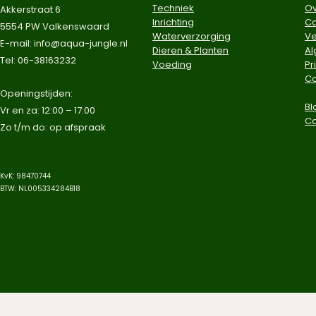
Techniek
Ov
Akkerstraat 6
Inrichting
Co
5554 PW Valkenswaard
Waterverzorging
Ve
E-mail:
info@aqua-jungle.nl
Dieren & Planten
A
Tel: 06-38163232
Voeding
Pr
Co
​Openingstijden:
Bl
Vr en za: 12:00 – 17:00
C
Zo t/m do: op afspraak​
KvK: 98470744
BTW: NL005334284B18