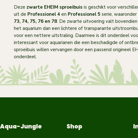
Deze
zwarte EHEIM sproeibuis
is geschikt voor verschil
uit de
Professionel 4
en
Professionel 5
serie, waaronder
73, 74, 75, 76 en 78
. De zwarte uitvoering valt bovendien
het aquarium dan een lichtere of transparante uitstroombu
voor een nettere uitstraling. Daarmee is dit onderdeel voo
interessant voor aquarianen die een beschadigde of ontb
sproeibuis willen vervangen door een passend origineel E
onderdeel.
Aqua-Jungle
Shop
I