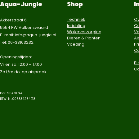
Aqua-Jungle
Shop
I
Techniek
Ov
Akkerstraat 6
Inrichting
Co
5554 PW Valkenswaard
Waterverzorging
Ve
E-mail:
info@aqua-jungle.nl
Dieren & Planten
A
Tel: 06-38163232
Voeding
Pr
Co
​Openingstijden:
Bl
Vr en za: 12:00 – 17:00
C
Zo t/m do: op afspraak​
KvK: 98470744
BTW: NL005334284B18