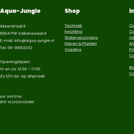
Aqua-Jungle
Shop
I
Techniek
Ov
Akkerstraat 6
Inrichting
Co
5554 PW Valkenswaard
Waterverzorging
Ve
E-mail:
info@aqua-jungle.nl
Dieren & Planten
A
Tel: 06-38163232
Voeding
Pr
Co
​Openingstijden:
Bl
Vr en za: 12:00 – 17:00
C
Zo t/m do: op afspraak​
KvK: 98470744
BTW: NL005334284B18