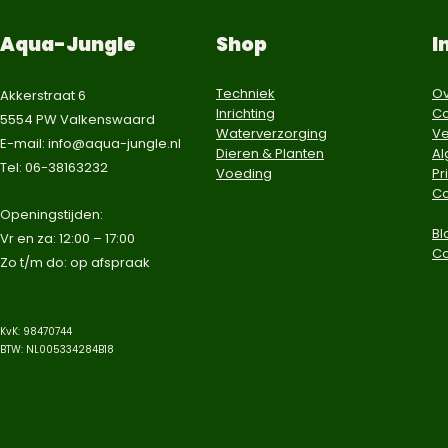
Aqua-Jungle
Shop
I
Techniek
Ov
Akkerstraat 6
Inrichting
Co
5554 PW Valkenswaard
Waterverzorging
Ve
E-mail:
info@aqua-jungle.nl
Dieren & Planten
A
Tel: 06-38163232
Voeding
Pr
Co
​Openingstijden:
Bl
Vr en za: 12:00 – 17:00
C
Zo t/m do: op afspraak​
KvK: 98470744
BTW: NL005334284B18