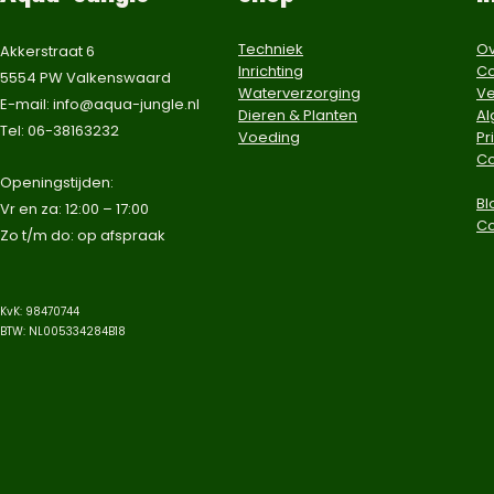
Techniek
Ov
Akkerstraat 6
Inrichting
Co
5554 PW Valkenswaard
Waterverzorging
Ve
E-mail:
info@aqua-jungle.nl
Dieren & Planten
A
Tel: 06-38163232
Voeding
Pr
Co
​Openingstijden:
Bl
Vr en za: 12:00 – 17:00
C
Zo t/m do: op afspraak​
KvK: 98470744
BTW: NL005334284B18